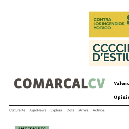
Valen
Opini
Culturarte
AgroNews
Explora
Colla
Arrels
Activos
ANTERIORES