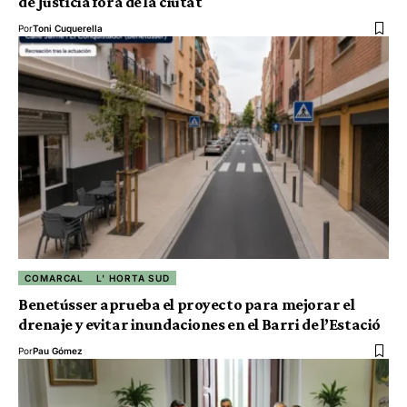
de Justícia fora de la ciutat
Por
Toni Cuquerella
COMARCAL
L' HORTA SUD
Benetússer aprueba el proyecto para mejorar el
drenaje y evitar inundaciones en el Barri de l’Estació
Por
Pau Gómez