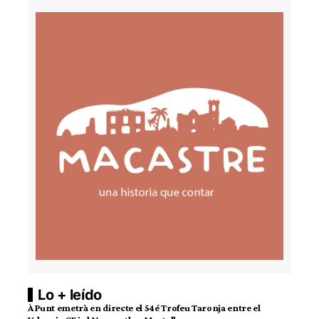
Lo + leído
À Punt emetrà en directe el 54é Trofeu Taronja entre el