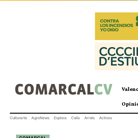
Valen
Opini
Culturarte
AgroNews
Explora
Colla
Arrels
Activos
COMARCAL