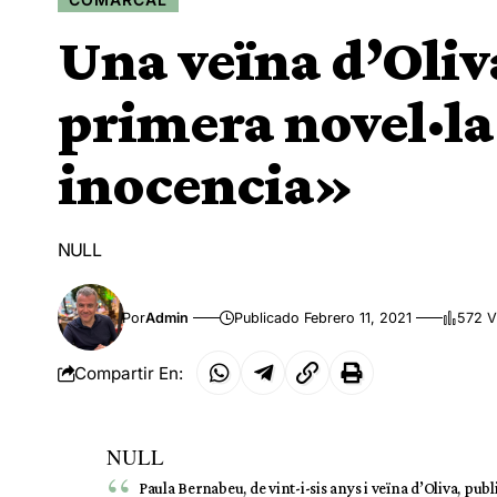
Una veïna d’Oliv
primera novel·la
inocencia»
NULL
Por
Admin
Publicado Febrero 11, 2021
572 V
Compartir En:
NULL
Paula Bernabeu, de vint-i-sis anys i veïna d’Oliva, pub