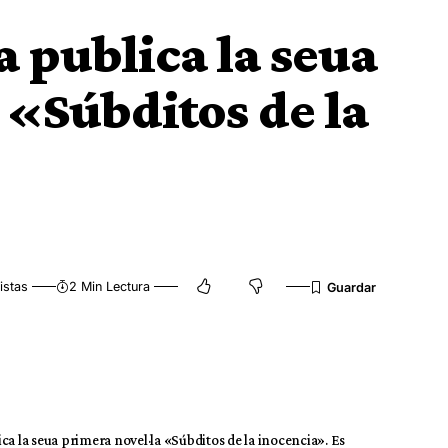
a publica la seua
 «Súbditos de la
istas
2 Min Lectura
lica la seua primera novel·la «Súbditos de la inocencia». Es