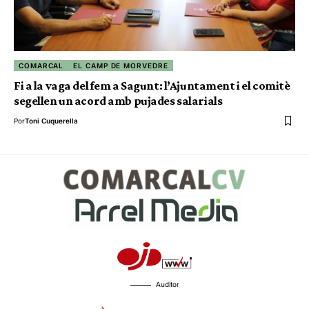
COMARCAL
EL CAMP DE MORVEDRE
Fi a la vaga del fem a Sagunt: l’Ajuntament i el comitè
segellen un acord amb pujades salarials
Por
Toni Cuquerella
Auditor