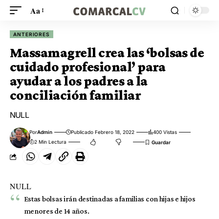
Aa
ANTERIORES
Massamagrell crea las ‘bolsas de
cuidado profesional’ para
ayudar a los padres a la
conciliación familiar
NULL
Por
Admin
Publicado Febrero 18, 2022
400 Vistas
2 Min Lectura
NULL
Estas bolsas irán destinadas a familias con hijas e hijos
menores de 14 años.