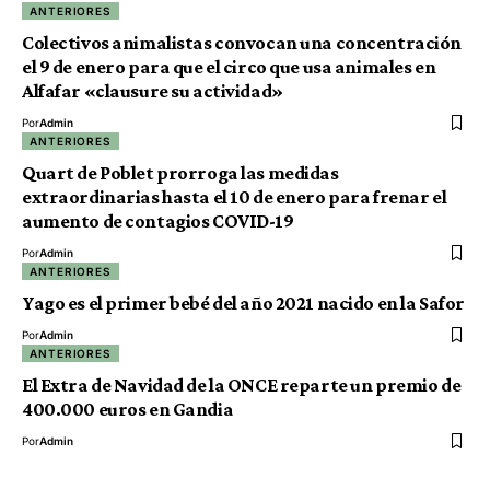
ANTERIORES
Colectivos animalistas convocan una concentración
el 9 de enero para que el circo que usa animales en
Alfafar «clausure su actividad»
Por
Admin
ANTERIORES
Quart de Poblet prorroga las medidas
extraordinarias hasta el 10 de enero para frenar el
aumento de contagios COVID-19
Por
Admin
ANTERIORES
Yago es el primer bebé del año 2021 nacido en la Safor
Por
Admin
ANTERIORES
El Extra de Navidad de la ONCE reparte un premio de
400.000 euros en Gandia
Por
Admin