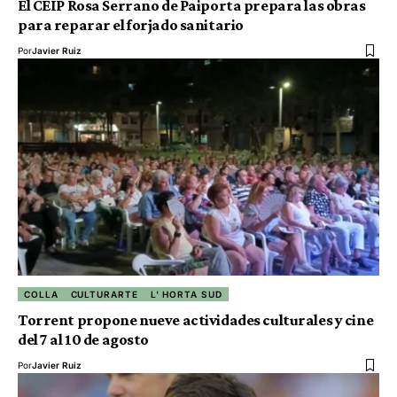
El CEIP Rosa Serrano de Paiporta prepara las obras
para reparar el forjado sanitario
Por
Javier Ruiz
COLLA
CULTURARTE
L' HORTA SUD
Torrent propone nueve actividades culturales y cine
del 7 al 10 de agosto
Por
Javier Ruiz