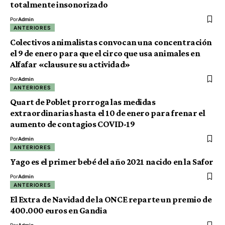
totalmente insonorizado
Por
Admin
ANTERIORES
Colectivos animalistas convocan una concentración
el 9 de enero para que el circo que usa animales en
Alfafar «clausure su actividad»
Por
Admin
ANTERIORES
Quart de Poblet prorroga las medidas
extraordinarias hasta el 10 de enero para frenar el
aumento de contagios COVID-19
Por
Admin
ANTERIORES
Yago es el primer bebé del año 2021 nacido en la Safor
Por
Admin
ANTERIORES
El Extra de Navidad de la ONCE reparte un premio de
400.000 euros en Gandia