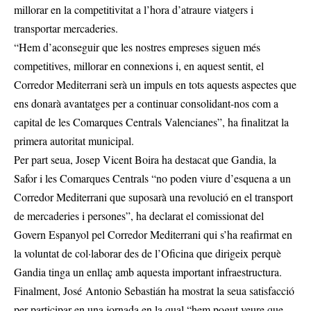
millorar en la competitivitat a l’hora d’atraure viatgers i
transportar mercaderies.
“Hem d’aconseguir que les nostres empreses siguen més
competitives, millorar en connexions i, en aquest sentit, el
Corredor Mediterrani serà un impuls en tots aquests aspectes que
ens donarà avantatges per a continuar consolidant-nos com a
capital de les Comarques Centrals Valencianes”, ha finalitzat la
primera autoritat municipal.
Per part seua, Josep Vicent Boira ha destacat que Gandia, la
Safor i les Comarques Centrals “no poden viure d’esquena a un
Corredor Mediterrani que suposarà una revolució en el transport
de mercaderies i persones”, ha declarat el comissionat del
Govern Espanyol pel Corredor Mediterrani qui s’ha reafirmat en
la voluntat de col·laborar des de l’Oficina que dirigeix perquè
Gandia tinga un enllaç amb aquesta important infraestructura.
Finalment, José Antonio Sebastián ha mostrat la seua satisfacció
per participar en una jornada en la qual “hem pogut veure que