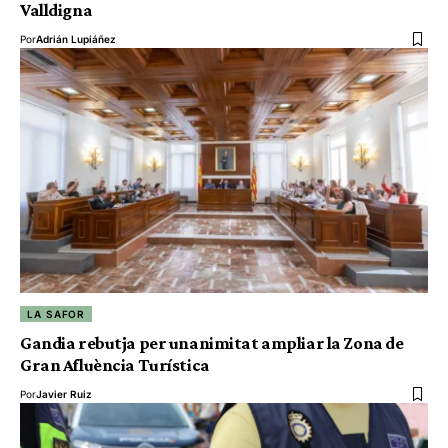
Valldigna
Por
Adrián Lupiáñez
LA SAFOR
Gandia rebutja per unanimitat ampliar la Zona de
Gran Afluència Turística
Por
Javier Ruiz