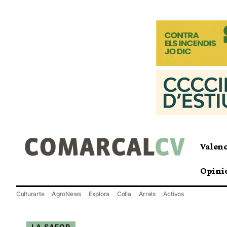
Valen
Opini
Culturarte
AgroNews
Explora
Colla
Arrels
Activos
LA SAFOR