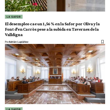
LA SAFOR
El desempleo cae un 1,56 % en la Safor por Oliva y la
Font d’en Carròs pese a la subida en Tavernes de la
Valldigna
Por
Adrián Lupiáñez
LA SAFOR