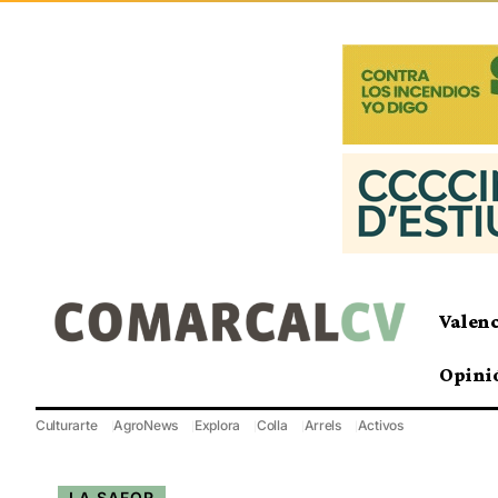
Valen
Opini
Culturarte
AgroNews
Explora
Colla
Arrels
Activos
LA SAFOR