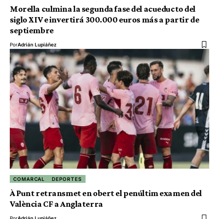
Morella culmina la segunda fase del acueducto del
siglo XIV e invertirá 300.000 euros más a partir de
septiembre
Por
Adrián Lupiáñez
COMARCAL
DEPORTES
À Punt retransmet en obert el penúltim examen del
València CF a Anglaterra
Por
Adrián Lupiáñez