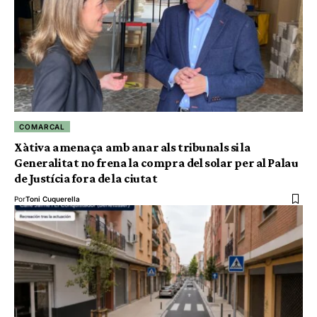
COMARCAL
Xàtiva amenaça amb anar als tribunals si la
Generalitat no frena la compra del solar per al Palau
de Justícia fora de la ciutat
Por
Toni Cuquerella