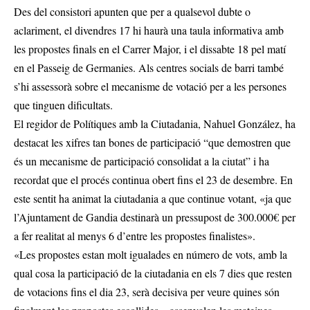
Des del consistori apunten que per a qualsevol dubte o
aclariment, el divendres 17 hi haurà una taula informativa amb
les propostes finals en el Carrer Major, i el dissabte 18 pel matí
en el Passeig de Germanies. Als centres socials de barri també
s’hi assessorà sobre el mecanisme de votació per a les persones
que tinguen dificultats.
El regidor de Polítiques amb la Ciutadania, Nahuel González, ha
destacat les xifres tan bones de participació “que demostren que
és un mecanisme de participació consolidat a la ciutat” i ha
recordat que el procés continua obert fins el 23 de desembre. En
este sentit ha animat la ciutadania a que continue votant, «ja que
l’Ajuntament de Gandia destinarà un pressupost de 300.000€ per
a fer realitat al menys 6 d’entre les propostes finalistes».
«Les propostes estan molt igualades en número de vots, amb la
qual cosa la participació de la ciutadania en els 7 dies que resten
de votacions fins el dia 23, serà decisiva per veure quines són