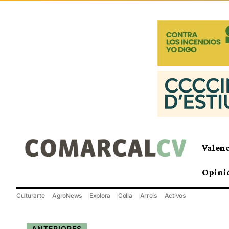
Valen
Opini
Culturarte
AgroNews
Explora
Colla
Arrels
Activos
ANTERIORES