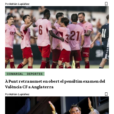
Por
Adrián Lupiáñez
COMARCAL
DEPORTES
À Punt retransmet en obert el penúltim examen del
València CF a Anglaterra
Por
Adrián Lupiáñez