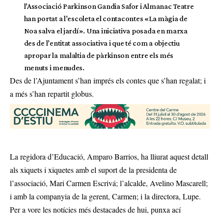
l’Associació Parkinson Gandia Safor i Almanac Teatre
han portat a l’escoleta el contacontes «La màgia de
Noa salva el jardí». Una iniciativa posada en marxa
des de l’entitat associativa i que té com a objectiu
apropar la malaltia de pàrkinson entre els més
menuts i menudes.
Des de l’Ajuntament s’han imprés els contes que s’han regalat; i
a més s’han repartit globus.
La regidora d’Educació, Amparo Barrios, ha lliurat aquest detall
als xiquets i xiquetes amb el suport de la presidenta de
l’associació, Mari Carmen Escrivá; l’alcalde, Avelino Mascarell;
i amb la companyia de la gerent, Carmen; i la directora, Lupe.
Per a vore les notícies més destacades de hui,
punxa ací