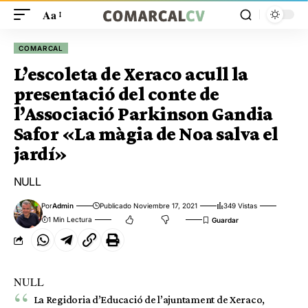
Aa
COMARCAL
L’escoleta de Xeraco acull la
presentació del conte de
l’Associació Parkinson Gandia
Safor «La màgia de Noa salva el
jardí»
NULL
Por
Admin
Publicado Noviembre 17, 2021
349 Vistas
1 Min Lectura
NULL
La Regidoria d’Educació de l’ajuntament de Xeraco,