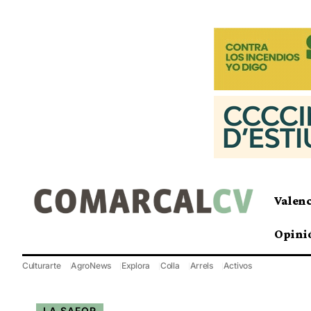
Valen
Opini
Culturarte
AgroNews
Explora
Colla
Arrels
Activos
LA SAFOR