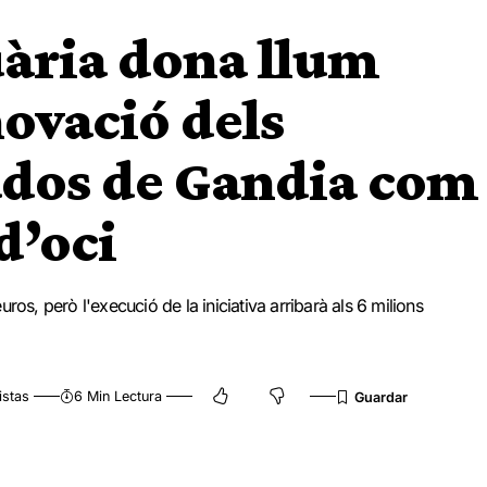
uària dona llum
novació dels
ados de Gandia com
 d’oci
os, però l'execució de la iniciativa arribarà als 6 milions
istas
6 Min Lectura