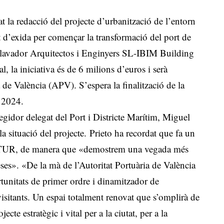
at la redacció del projecte d’urbanització de l’entorn
et d’exida per començar la transformació del port de
Llavador Arquitectos i Enginyers SL-IBIM Building
 la iniciativa és de 6 milions d’euros i serà
 de València (APV). S’espera la finalització de la
l 2024.
egidor delegat del Port i Districte Marítim, Miguel
a situació del projecte. Prieto ha recordat que fa un
a FITUR, de manera que «demostrem una vegada més
eses». «De la mà de l’Autoritat Portuària de València
unitats de primer ordre i dinamitzador de
 visitants. Un espai totalment renovat que s’omplirà de
jecte estratègic i vital per a la ciutat, per a la