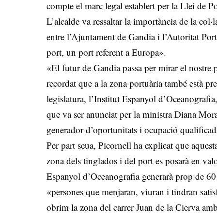
compte el marc legal establert per la Llei de Po
L’alcalde va ressaltar la importància de la col·l
entre l’Ajuntament de Gandia i l’Autoritat Port
port, un port referent a Europa».
«El futur de Gandia passa per mirar el nostre p
recordat que a la zona portuària també està pre
legislatura, l’Institut Espanyol d’Oceanografi
que va ser anunciat per la ministra Diana Mor
generador d’oportunitats i ocupació qualificad
Per part seua, Picornell ha explicat que aques
zona dels tinglados i del port es posarà en valo
Espanyol d’Oceanografia generarà prop de 60 llo
«persones que menjaran, viuran i tindran satisf
obrim la zona del carrer Juan de la Cierva am