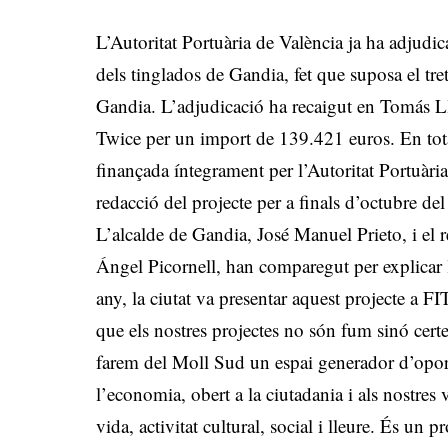
L’Autoritat Portuària de València ja ha adjudic
dels tinglados de Gandia, fet que suposa el tr
Gandia. L’adjudicació ha recaigut en Tomás 
Twice per un import de 139.421 euros. En total,
finançada íntegrament per l’Autoritat Portuària
redacció del projecte per a finals d’octubre de
L’alcalde de Gandia, José Manuel Prieto, i el r
Ángel Picornell, han comparegut per explicar l
any, la ciutat va presentar aquest projecte 
que els nostres projectes no són fum sinó cert
farem del Moll Sud un espai generador d’oport
l’economia, obert a la ciutadania i als nostres
vida, activitat cultural, social i lleure. És un pro