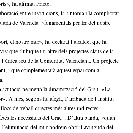
rts», ha afirmat Prieto.
aboració entre institucions, la sintonia i la complicitat
uària de València, «fonamentals per fer del nostre
ort, el nostre mar», ha declarat l’alcalde, que ha
vist que s’ubique un altre dels projectes claus de la
a, l’única seu de la Comunitat Valenciana. Un projecte
ant, i que complementarà aquest espai com a
a.
ta actuació permetrà la dinamització del Grau. «La
r». A més, segons ha afegit, l’arribada de l’Institut
cs de treball directes més altres indirectes,
etes les necessitats del Grau”. D’altra banda, «quan
b l’eliminació del mur podrem obrir l’avinguda del