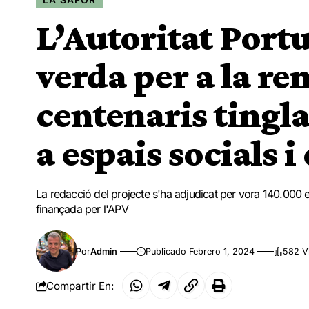
L’Autoritat Port
verda per a la re
centenaris tingl
a espais socials i
La redacció del projecte s'ha adjudicat per vora 140.000 eur
finançada per l'APV
Por
Admin
Publicado Febrero 1, 2024
582 V
Compartir En: