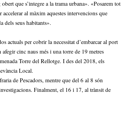
 obert que s’integre a la trama urbana». «Posarem tot
er accelerar al màxim aquestes intervencions que
da dels seus habitants».
s actuals per cobrir la necessitat d’embarcar al port
n afegir cinc naus més i una torre de 19 metres
omenada Torre del Rellotge. I des del 2018, els
levància Local.
nfraria de Pescadors, mentre que del 6 al 8 són
investigacions. Finalment, el 16 i 17, al trànsit de