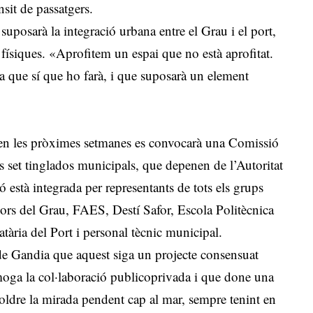
nsit de passatgers.
suposarà la integració urbana entre el Grau i el port,
 físiques. «Aprofitem un espai que no està aprofitat.
a que sí que ho farà, i que suposarà un element
e en les pròximes setmanes es convocarà una Comissió
als set tinglados municipals, que depenen de l’Autoritat
està integrada per representants de tots els grups
ors del Grau, FAES, Destí Safor, Escola Politècnica
ria del Port i personal tècnic municipal.
 Gandia que aquest siga un projecte consensuat
romoga la col·laboració publicoprivada i que done una
soldre la mirada pendent cap al mar, sempre tenint en