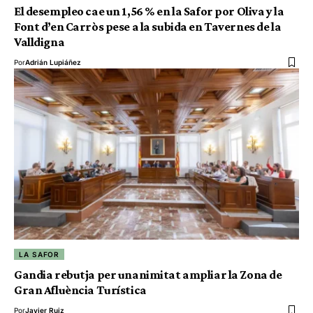
El desempleo cae un 1,56 % en la Safor por Oliva y la
Font d’en Carròs pese a la subida en Tavernes de la
Valldigna
Por
Adrián Lupiáñez
LA SAFOR
Gandia rebutja per unanimitat ampliar la Zona de
Gran Afluència Turística
Por
Javier Ruiz