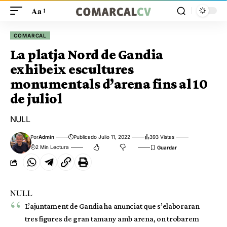
Aa
COMARCAL
La platja Nord de Gandia
exhibeix escultures
monumentals d’arena fins al 10
de juliol
NULL
Por
Admin
Publicado Julio 11, 2022
393 Vistas
2 Min Lectura
NULL
L’ajuntament de Gandia ha anunciat que s’elaboraran
tres figures de gran tamany amb arena, on trobarem