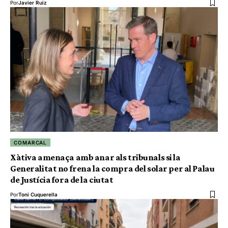
Por
Javier Ruiz
COMARCAL
Xàtiva amenaça amb anar als tribunals si la
Generalitat no frena la compra del solar per al Palau
de Justícia fora de la ciutat
Por
Toni Cuquerella