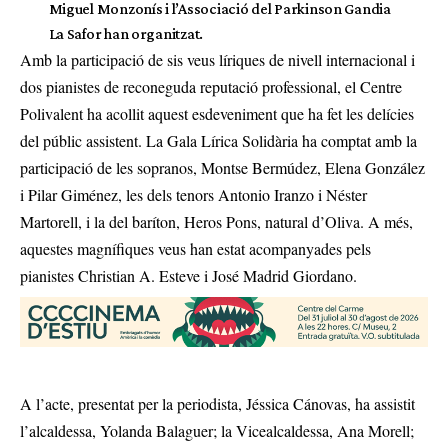
Miguel Monzonís i l’Associació del Parkinson Gandia
La Safor han organitzat.
Amb la participació de sis veus líriques de nivell internacional i
dos pianistes de reconeguda reputació professional, el Centre
Polivalent ha acollit aquest esdeveniment que ha fet les delícies
del públic assistent. La Gala Lírica Solidària ha comptat amb la
participació de les sopranos, Montse Bermúdez, Elena González
i Pilar Giménez, les dels tenors Antonio Iranzo i Néster
Martorell, i la del baríton, Heros Pons, natural d’Oliva. A més,
aquestes magnífiques veus han estat acompanyades pels
pianistes Christian A. Esteve i José Madrid Giordano.
A l’acte, presentat per la periodista, Jéssica Cánovas, ha assistit
l’alcaldessa, Yolanda Balaguer; la Vicealcaldessa, Ana Morell;