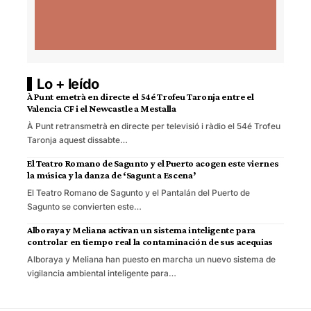
Lo + leído
À Punt emetrà en directe el 54é Trofeu Taronja entre el
Valencia CF i el Newcastle a Mestalla
À Punt retransmetrà en directe per televisió i ràdio el 54é Trofeu
Taronja aquest dissabte…
El Teatro Romano de Sagunto y el Puerto acogen este viernes
la música y la danza de ‘Sagunt a Escena’
El Teatro Romano de Sagunto y el Pantalán del Puerto de
Sagunto se convierten este…
Alboraya y Meliana activan un sistema inteligente para
controlar en tiempo real la contaminación de sus acequias
Alboraya y Meliana han puesto en marcha un nuevo sistema de
vigilancia ambiental inteligente para…