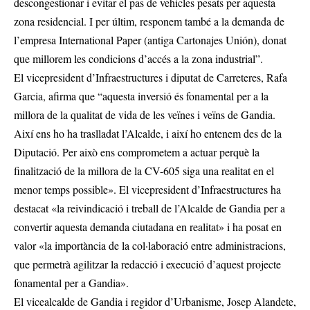
descongestionar i evitar el pas de vehicles pesats per aquesta
zona residencial. I per últim, responem també a la demanda de
l’empresa International Paper (antiga Cartonajes Unión), donat
que millorem les condicions d’accés a la zona industrial”.
El vicepresident d’Infraestructures i diputat de Carreteres, Rafa
Garcia, afirma que “aquesta inversió és fonamental per a la
millora de la qualitat de vida de les veïnes i veïns de Gandia.
Així ens ho ha traslladat l’Alcalde, i així ho entenem des de la
Diputació. Per això ens comprometem a actuar perquè la
finalització de la millora de la CV-605 siga una realitat en el
menor temps possible». El vicepresident d’Infraestructures ha
destacat «la reivindicació i treball de l’Alcalde de Gandia per a
convertir aquesta demanda ciutadana en realitat» i ha posat en
valor «la importància de la col·laboració entre administracions,
que permetrà agilitzar la redacció i execució d’aquest projecte
fonamental per a Gandia».
El vicealcalde de Gandia i regidor d’Urbanisme, Josep Alandete,