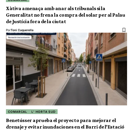
Xàtiva amenaça amb anar als tribunals si la
Generalitat no frena la compra del solar per al Palau
de Justícia fora de la ciutat
Por
Toni Cuquerella
COMARCAL
L' HORTA SUD
Benetússer aprueba el proyecto para mejorar el
drenaje y evitar inundaciones en el Barri de l’Estació