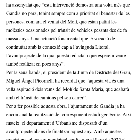
ha assenyalat que “esta intervenció demostra una volta més que
Gandia no para, tenint sempre com a prioritat el benestar de les
persones, com ara el veïnat del Molí, que estan patint les
molèsties ocasionades pel trànsit de vehicles pesants des de fa
massa anys. Una actuació fonamental que té vocació de
continuïtat amb la connexió cap a l’avinguda Litoral,
l’avantprojecte de la qual ja està redactat i que esperem veure
també realitzat en pocs anys”.
Per la seua banda, el president de la Junta de Districte del Grau,
Miguel Ángel Picornell, ha recordat que “aquesta via és una
vella aspiració dels veïns del Molí de Santa Maria, que acabarà
amb el trànsit de camions pel seu carrer”.
Per a fer possible aquesta obra, l’ajuntament de Gandia ja ha
encomanat la realització del corresponent estudi geotècnic. Així
mateix, el departament d’Urbanisme disposarà d’un
avantprojecte abans de finalitzar aquest any. Amb aquestes
previsions, el govern municipal confia que al llarg de 2022 els