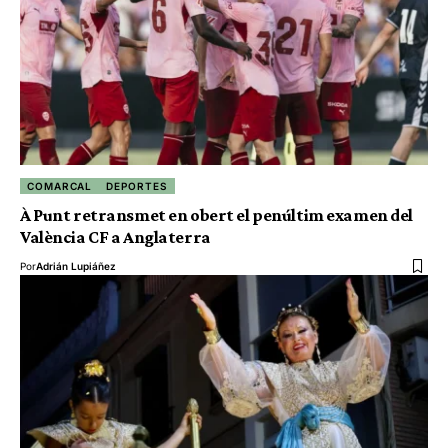
COMARCAL
DEPORTES
À Punt retransmet en obert el penúltim examen del
València CF a Anglaterra
Por
Adrián Lupiáñez