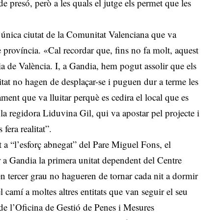
e presó, però a les quals el jutge els permet que les
’única ciutat de la Comunitat Valenciana que va
de província. «Cal recordar que, fins no fa molt, aquest
ícia de València. I, a Gandia, hem pogut assolir que els
tat no hagen de desplaçar-se i puguen dur a terme les
tament que va lluitar perquè es cedira el local que es
la regidora Liduvina Gil, qui va apostar pel projecte i
 fera realitat”.
 a “l’esforç abnegat” del Pare Miguel Fons, el
ir a Gandia la primera unitat dependent del Centre
en tercer grau no hagueren de tornar cada nit a dormir
el camí a moltes altres entitats que van seguir el seu
de l’Oficina de Gestió de Penes i Mesures