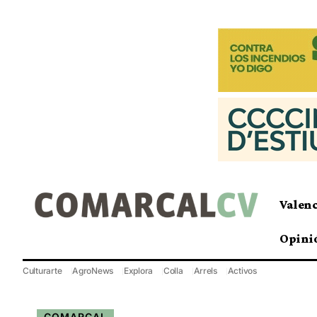
Valen
Opini
Culturarte
AgroNews
Explora
Colla
Arrels
Activos
COMARCAL