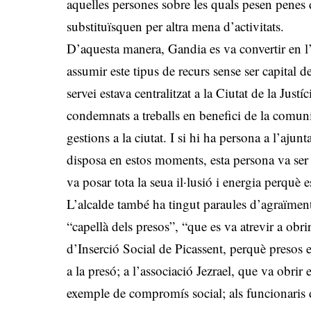
aquelles persones sobre les quals pesen penes d
substituïsquen per altra mena d’activitats.
D’aquesta manera, Gandia es va convertir en l
assumir este tipus de recurs sense ser capital 
servei estava centralitzat a la Ciutat de la Just
condemnats a treballs en benefici de la comuni
gestions a la ciutat. I si hi ha persona a l’ajun
disposa en estos moments, esta persona va ser 
va posar tota la seua il·lusió i energia perquè es
L’alcalde també ha tingut paraules d’agraïment
“capellà dels presos”, “que es va atrevir a obr
d’Inserció Social de Picassent, perquè presos 
a la presó; a l’associació Jezrael, que va obrir 
exemple de compromís social; als funcionaris 