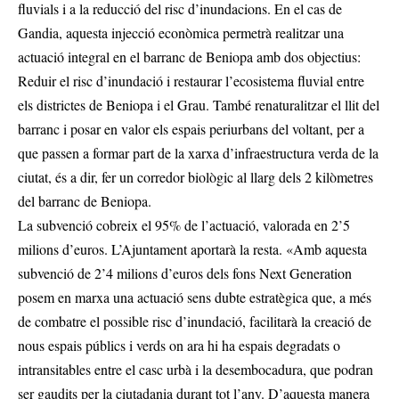
fluvials i a la reducció del risc d’inundacions. En el cas de
Gandia, aquesta injecció econòmica permetrà realitzar una
actuació integral en el barranc de Beniopa amb dos objectius:
Reduir el risc d’inundació i restaurar l’ecosistema fluvial entre
els districtes de Beniopa i el Grau. També renaturalitzar el llit del
barranc i posar en valor els espais periurbans del voltant, per a
que passen a formar part de la xarxa d’infraestructura verda de la
ciutat, és a dir, fer un corredor biològic al llarg dels 2 kilòmetres
del barranc de Beniopa.
La subvenció cobreix el 95% de l’actuació, valorada en 2’5
milions d’euros. L’Ajuntament aportarà la resta. «Amb aquesta
subvenció de 2’4 milions d’euros dels fons Next Generation
posem en marxa una actuació sens dubte estratègica que, a més
de combatre el possible risc d’inundació, facilitarà la creació de
nous espais públics i verds on ara hi ha espais degradats o
intransitables entre el casc urbà i la desembocadura, que podran
ser gaudits per la ciutadania durant tot l’any. D’aquesta manera