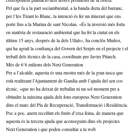
Pel que fa a la part sociambiental, a la banda dreta del barranc,
per l’Ies Tirant lo Blanc, la intenció és fer un itinerari que ens
porte fins a la Marina de sant Nicolau. «És la inversió més forta
en matèria de restauració ambiental que ha fet la ciutat en els
últims 15 anys, després de la dels Ullals», ha conclòs Muñoz,
qui ha agraït la confiança del Govern del Serpis en el projecte i el
treball dels tècnics de la casa, coordinats per Javier Pitarch.
Més de 6’6 milions dels Next Generation
Per a l’alcalde, aquesta és una mostra més de la gran tasca que
està realitzant l’Ajuntament de Gandia amb l’ajuda del seu cos
tècnic, «que no ha deixat de treballar ni un sol moment per a
obtindre la màxima ajuda dels fons europeus Next Generation
dins el marc del Pla de Recuperació, Transformació i Resiliència.
Poc a poc, anem recollint els fruits d’eixa feina, de manera que
aquesta és la tercera ajuda que aconseguim dins els projectes
Next Generation i que podeu consultar a la web