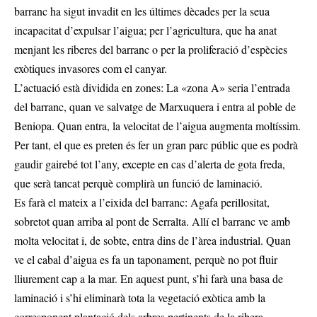
barranc ha sigut invadit en les últimes dècades per la seua
incapacitat d’expulsar l’aigua; per l’agricultura, que ha anat
menjant les riberes del barranc o per la proliferació d’espècies
exòtiques invasores com el canyar.
L’actuació està dividida en zones: La «zona A» seria l’entrada
del barranc, quan ve salvatge de Marxuquera i entra al poble de
Beniopa. Quan entra, la velocitat de l’aigua augmenta moltíssim.
Per tant, el que es preten és fer un gran parc públic que es podrà
gaudir gairebé tot l’any, excepte en cas d’alerta de gota freda,
que serà tancat perquè complirà un funció de laminació.
Es farà el mateix a l’eixida del barranc: Agafa perillositat,
sobretot quan arriba al pont de Serralta. Allí el barranc ve amb
molta velocitat i, de sobte, entra dins de l’àrea industrial. Quan
ve el cabal d’aigua es fa un taponament, perquè no pot fluir
lliurement cap a la mar. En aquest punt, s’hi farà una basa de
laminació i s’hi eliminarà tota la vegetació exòtica amb la
corresponent plantació dels arbres pertinents de la ribera.