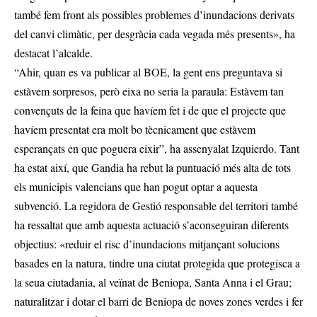
també fem front als possibles problemes d’inundacions derivats
del canvi climàtic, per desgràcia cada vegada més presents», ha
destacat l’alcalde.
“Ahir, quan es va publicar al BOE, la gent ens preguntava si
estàvem sorpresos, però eixa no seria la paraula: Estàvem tan
convençuts de la feina que havíem fet i de que el projecte que
havíem presentat era molt bo tècnicament que estàvem
esperançats en que poguera eixir”, ha assenyalat Izquierdo. Tant
ha estat així, que Gandia ha rebut la puntuació més alta de tots
els municipis valencians que han pogut optar a aquesta
subvenció. La regidora de Gestió responsable del territori també
ha ressaltat que amb aquesta actuació s’aconseguiran diferents
objectius: «reduir el risc d’inundacions mitjançant solucions
basades en la natura, tindre una ciutat protegida que protegisca a
la seua ciutadania, al veïnat de Beniopa, Santa Anna i el Grau;
naturalitzar i dotar el barri de Beniopa de noves zones verdes i fer