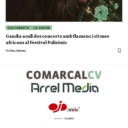
CULTURARTE
LA SAFOR
Gandia acull dos concerts amb flamenc i ritmes
africans al Festival Polisònic
Por
Pau Gómez
Auditor