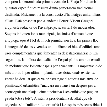
comprèn la denominada primera zona de la Platja Nord, amb
qualitats específiques resultat d’una parcel·lació tradicional
destinada, bàsicament, a la construcció d’habitatges unifamiliars
aïllats. Està presentat per Alandete i Ferrer. Vicent Gregori,
arquitecte redactor de l’avantprojecte, en farà de moderador.
Segons indiquen fonts municipals, les línies d’actuació que
arreplega aquest PRI del nucli primitiu són tres. En primer lloc,
la integració de les vivendes unifamiliars i el bloc d’edificis amb
usos complementaris que fomenten la desestacionalització. En
segon lloc, la millora de qualitat de l’espai públic amb un estudi
de mobilitat que fomente espais per a vianants i la implantació de
més arbrat. I, per últim, implantar usos dotacionals existents.
Ferrer ha detallat que el valor estratègic d’aquesta iniciativa de
planificació urbanística “marcarà un abans i un després per a
aconseguir una platja i ciutat inclusiva i sostenible que puguen
gaudir totes i tots”. A més, la presidenta ha detallat que els
objectius són “millorar l’entorn urbà i fer espais més accessibles i