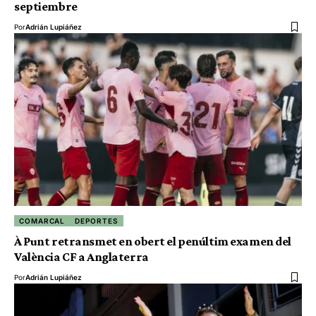
septiembre
Por
Adrián Lupiáñez
COMARCAL
DEPORTES
À Punt retransmet en obert el penúltim examen del
València CF a Anglaterra
Por
Adrián Lupiáñez