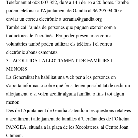
Telefonant al 608 007 352, de 9 a 14 i de 16 a 20 hores. També
poden telefonar a l’Ajuntament de Gandia al 96 295 94 00 o
enviar un correu electrònic a
ucrania@gandia.org
També cal l’ajuda de persones que puguen exercir com a
traductores de l’ucraïnés. Per poder presentar-se com a
voluntàries també poden utilitzar els telèfons i el correu
electrònic abans esmentats.
3.- ACOLLIDA I ALLOTJAMENT DE FAMÍLIES I
MENORS
La Generalitat ha habilitat una web per a les persones on
s’aporta informació sobre què fer si tenen possibilitat de cedir un
allotjament, o si volen acollir alguna família, o fins i tot algun
menor.
Des de l’Ajuntament de Gandia s’atendran les qüestions relatives
a acolliment i allotjament de famílies d’Ucraïna des de l’Oficina
PANGEA, situada a la plaça de les Xocolateres, al Centre Joan
Climent.