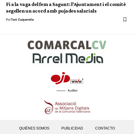
Fi a la vaga del fem a Sagunt: l’Ajuntament i el comitè
segellen un acord amb pujades salarials
Por
Toni Cuquerella
Auditor
QUIÉNES SOMOS
PUBLICIDAD
CONTACTO