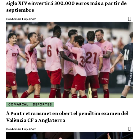
siglo XIV e invertirá 300.000 euros más a partir de
septiembre
Por
Adrián Lupiáñez
COMARCAL
DEPORTES
À Punt retransmet en obert el penúltim examen del
València CF a Anglaterra
Por
Adrián Lupiáñez