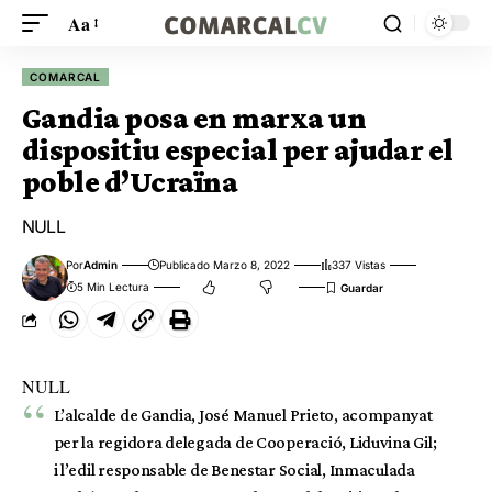
Aa
COMARCAL
Gandia posa en marxa un
dispositiu especial per ajudar el
poble d’Ucraïna
NULL
Por
Admin
Publicado Marzo 8, 2022
337 Vistas
5 Min Lectura
NULL
L’alcalde de Gandia, José Manuel Prieto, acompanyat
per la regidora delegada de Cooperació, Liduvina Gil;
i l’edil responsable de Benestar Social, Inmaculada