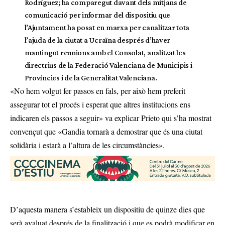
Rodríguez; ha comparegut davant dels mitjans de
comunicació per informar del dispositiu que
l’Ajuntament ha posat en marxa per canalitzar tota
l’ajuda de la ciutat a Ucraïna després d’haver
mantingut reunions amb el Consolat, analitzat les
directrius de la Federació Valenciana de Municipis i
Províncies i de la Generalitat Valenciana.
«No hem volgut fer passos en fals, per això hem preferit
assegurar tot el procés i esperat que altres institucions ens
indicaren els passos a seguir» va explicar Prieto qui s’ha mostrat
convençut que «Gandia tornarà a demostrar que és una ciutat
solidària i estarà a l’altura de les circumstàncies».
D’aquesta manera s’estableix un dispositiu de quinze dies que
serà avaluat després de la finalització i que es podrà modificar en