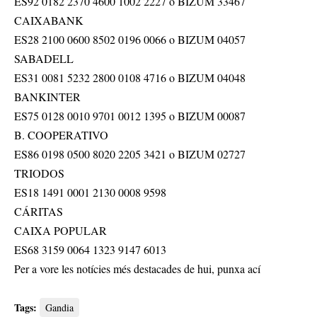
ES92 0182 2370 4600 1002 2227 o BIZUM 33467
CAIXABANK
ES28 2100 0600 8502 0196 0066 o BIZUM 04057
SABADELL
ES31 0081 5232 2800 0108 4716 o BIZUM 04048
BANKINTER
ES75 0128 0010 9701 0012 1395 o BIZUM 00087
B. COOPERATIVO
ES86 0198 0500 8020 2205 3421 o BIZUM 02727
TRIODOS
ES18 1491 0001 2130 0008 9598
CÁRITAS
CAIXA POPULAR
ES68 3159 0064 1323 9147 6013
Per a vore les notícies més destacades de hui,
punxa ací
Tags:
Gandia