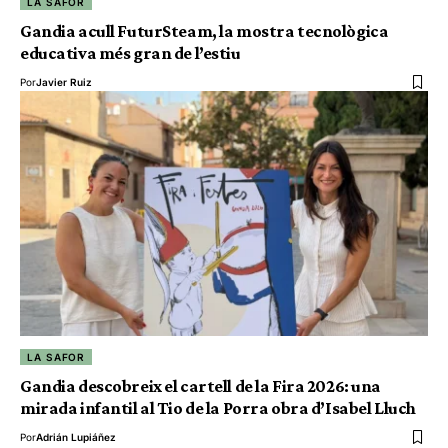
LA SAFOR
Gandia acull FuturSteam, la mostra tecnològica
educativa més gran de l’estiu
Por
Javier Ruiz
LA SAFOR
Gandia descobreix el cartell de la Fira 2026: una
mirada infantil al Tio de la Porra obra d’Isabel Lluch
Por
Adrián Lupiáñez