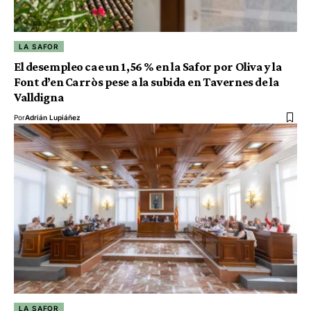
LA SAFOR
El desempleo cae un 1,56 % en la Safor por Oliva y la
Font d’en Carròs pese a la subida en Tavernes de la
Valldigna
Por
Adrián Lupiáñez
LA SAFOR