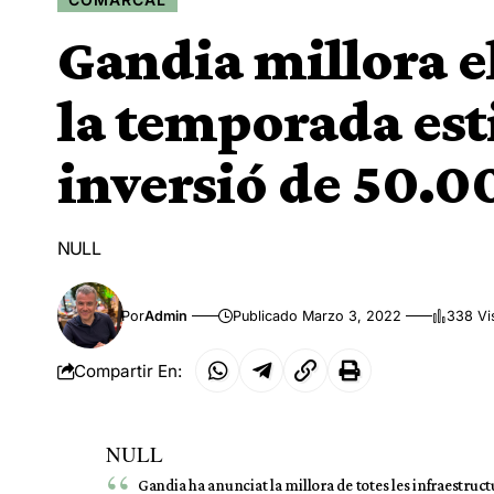
Gandia millora e
la temporada est
inversió de 50.0
NULL
Por
Admin
Publicado Marzo 3, 2022
338 Vi
Compartir En:
NULL
Gandia ha anunciat la millora de totes les infraestruc