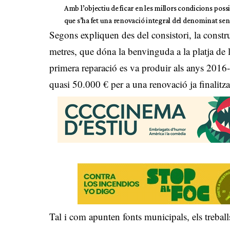
Amb l’objectiu de ficar en les millors condicions possib
que s’ha fet una renovació integral del denominat send
Segons expliquen des del consistori, la constr
metres, que dóna la benvinguda a la platja de l
primera reparació es va produir als anys 2016-
quasi 50.000 € per a una renovació ja finalitz
Tal i com apunten fonts municipals, els treballs