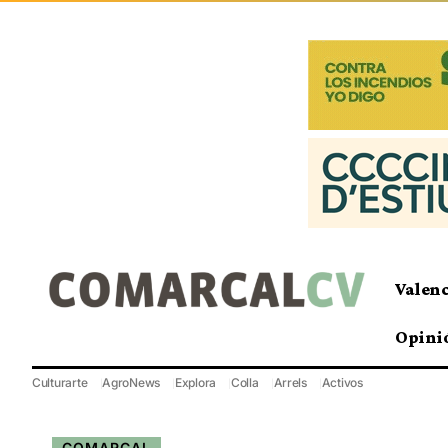
Valen
Opini
Culturarte
AgroNews
Explora
Colla
Arrels
Activos
COMARCAL