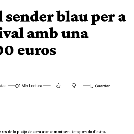
l sender blau per a
ival amb una
00 euros
stas
1 Min Lectura
tures de la platja de cara a una imminent temporada d’estiu.