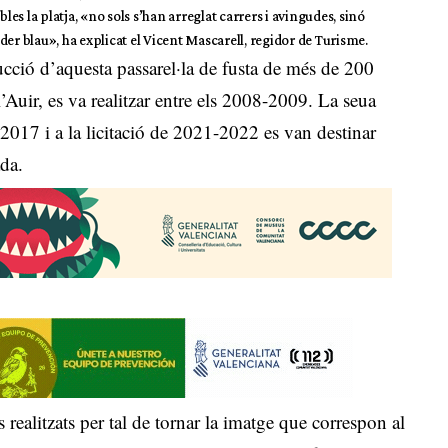
les la platja, «no sols s’han arreglat carrers i avingudes, sinó
er blau», ha explicat el Vicent Mascarell, regidor de Turisme.
ucció d’aquesta passarel·la de fusta de més de 200
’Auir, es va realitzar entre els 2008-2009. La seua
2017 i a la licitació de 2021-2022 es van destinar
ada.
 realitzats per tal de tornar la imatge que correspon al