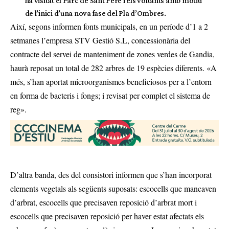
ha visitat el Parc de Sant Pere i els voltants amb motiu
de l’inici d’una nova fase del Pla d’Ombres.
Així, segons informen fonts municipals, en un període d’1 a 2
setmanes l’empresa STV Gestió S.L, concessionària del
contracte del servei de manteniment de zones verdes de Gandia,
haurà reposat un total de 282 arbres de 19 espècies diferents. «A
més, s’han aportat microorganismes beneficiosos per a l’entorn
en forma de bacteris i fongs; i revisat per complet el sistema de
reg».
D’altra banda, des del consistori informen que s’han incorporat
elements vegetals als següents suposats: escocells que mancaven
d’arbrat, escocells que precisaven reposició d’arbrat mort i
escocells que precisaven reposició per haver estat afectats els