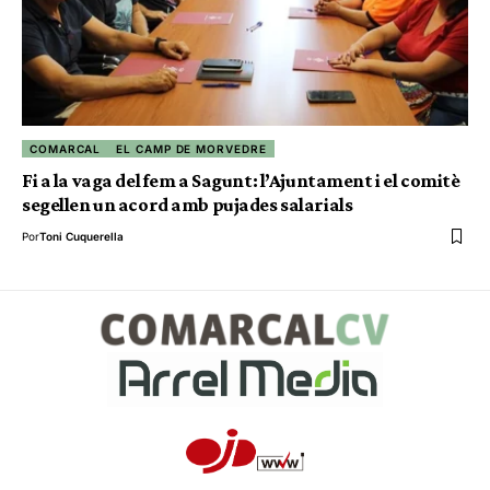
COMARCAL
EL CAMP DE MORVEDRE
Fi a la vaga del fem a Sagunt: l’Ajuntament i el comitè
segellen un acord amb pujades salarials
Por
Toni Cuquerella