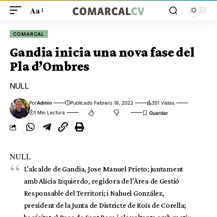
Aa
COMARCAL
Gandia inicia una nova fase del
Pla d’Ombres
NULL
Por
Admin
Publicado Febrero 18, 2022
351 Vistas
1 Min Lectura
NULL
L’alcalde de Gandia, Jose Manuel Prieto; juntament
amb Alícia Izquierdo, regidora de l’Àrea de Gestió
Responsable del Territori; i Nahuel González,
president de la Junta de Districte de Roís de Corella;