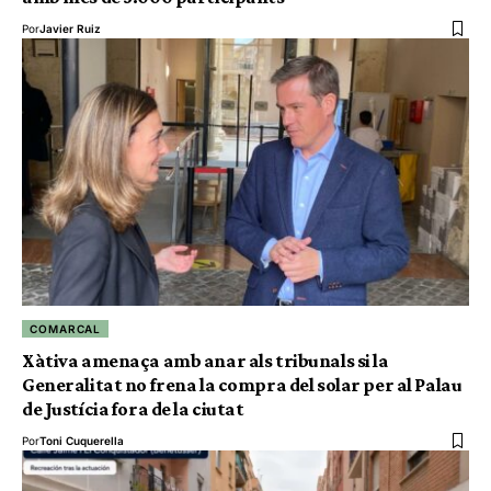
Por
Javier Ruiz
COMARCAL
Xàtiva amenaça amb anar als tribunals si la
Generalitat no frena la compra del solar per al Palau
de Justícia fora de la ciutat
Por
Toni Cuquerella