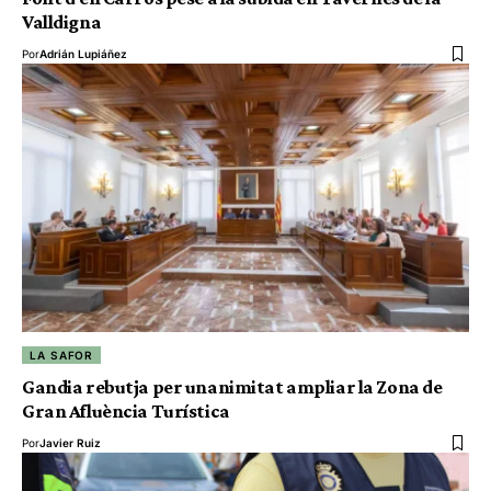
Valldigna
Por
Adrián Lupiáñez
LA SAFOR
Gandia rebutja per unanimitat ampliar la Zona de
Gran Afluència Turística
Por
Javier Ruiz