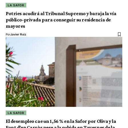
LA SAFOR
Potries acudirá al Tribunal Supremo y baraja la vía
público-privada para conseguir su residencia de
mayores
Por
Javier Ruiz
LA SAFOR
El desempleo cae un 1,56 % en la Safor por Oliva y la
Font d’en Carròs pese a la subida en Tavernes de la