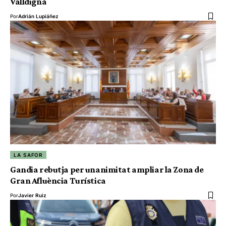
Valldigna
Por
Adrián Lupiáñez
LA SAFOR
Gandia rebutja per unanimitat ampliar la Zona de
Gran Afluència Turística
Por
Javier Ruiz