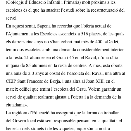
(Col·legis d’Educació Infantil i Primària) molt pròxims a les
escoletes és el que ha suscitat l’estudi sobre la reestructuració del
servei.
En aquest sentit, Sapena ha recordat que l’oferta actual de
l’Ajuntament a les Escoletes ascendeix a 516 places, de les quals
els darrers cinc anys no s’han cobert mai més de 400. «De fet,
tenim dos escoletes amb una demanda considerablement inferior
a la resta: 21 alumnes en el Grau i 45 en el Raval, d’una ràtio
mitjana de 85 alumnes en la resta de centres. A més, està oberta
una aula de 2-3 anys al costat de l’escoleta del Raval, una altra al
CEIP Sant Francesc de Borja, i una altra al Joan XIII, en el
mateix edifici que tenim l’escoleta del Grau. Volem garantir un
servei de qualitat realment ajustat a l’oferta i a la demanda de la
ciutadania».
La regidora d’Educació ha assegurat que la forma de treballar
del Govern local està sent responsable pensant en la qualitat i el
benestar dels xiquets i de les xiquetes, «que són la nostra