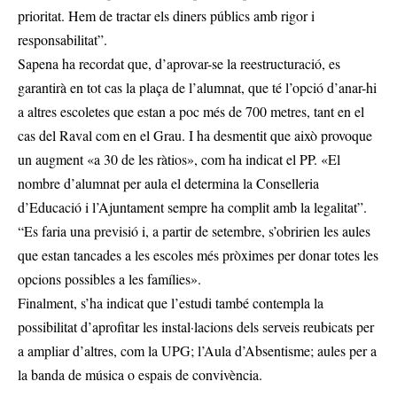
prioritat. Hem de tractar els diners públics amb rigor i
responsabilitat”.
Sapena ha recordat que, d’aprovar-se la reestructuració, es
garantirà en tot cas la plaça de l’alumnat, que té l’opció d’anar-hi
a altres escoletes que estan a poc més de 700 metres, tant en el
cas del Raval com en el Grau. I ha desmentit que això provoque
un augment «a 30 de les ràtios», com ha indicat el PP. «El
nombre d’alumnat per aula el determina la Conselleria
d’Educació i l’Ajuntament sempre ha complit amb la legalitat”.
“Es faria una previsió i, a partir de setembre, s’obririen les aules
que estan tancades a les escoles més pròximes per donar totes les
opcions possibles a les famílies».
Finalment, s’ha indicat que l’estudi també contempla la
possibilitat d’aprofitar les instal·lacions dels serveis reubicats per
a ampliar d’altres, com la UPG; l’Aula d’Absentisme; aules per a
la banda de música o espais de convivència.