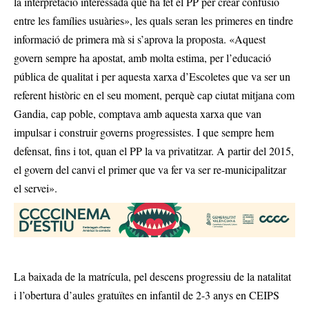
la interpretació interessada que ha fet el PP per crear confusió
entre les famílies usuàries», les quals seran les primeres en tindre
informació de primera mà si s’aprova la proposta. «Aquest
govern sempre ha apostat, amb molta estima, per l’educació
pública de qualitat i per aquesta xarxa d’Escoletes que va ser un
referent històric en el seu moment, perquè cap ciutat mitjana com
Gandia, cap poble, comptava amb aquesta xarxa que van
impulsar i construir governs progressistes. I que sempre hem
defensat, fins i tot, quan el PP la va privatitzar. A partir del 2015,
el govern del canvi el primer que va fer va ser re-municipalitzar
el servei».
La baixada de la matrícula, pel descens progressiu de la natalitat
i l’obertura d’aules gratuïtes en infantil de 2-3 anys en CEIPS