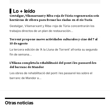
Lo + leído
Gestalgar, Vilamarxant y Riba-roja de Túria regenerarán seis
hectáreas de ribera para frenar las riadas en el río Turia
Gestalgar, Vilamarxant y Riba-roja de Túria concentrarán los
trabajos directos de un plan de restauración…
Torrent propone nueve actividades culturales y cine del 7 al
10 de agosto
La tercera edición de ‘A la Lluna de Torrent’ afronta su segundo
fin de semana…
L’Eliana completa la rehabilitació del pont i les passarel·les
del barranc de Mandor
Les obres de rehabilitació del pont i les passarel·les sobre el
barranc de Mandor a…
Otras noticias