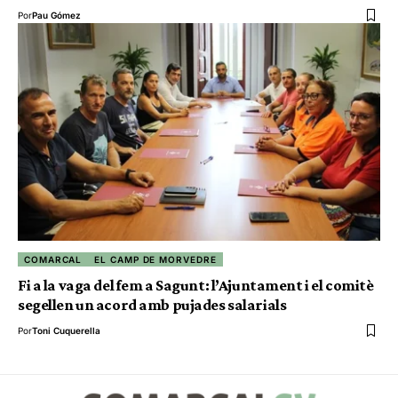
Por
Pau Gómez
COMARCAL
EL CAMP DE MORVEDRE
Fi a la vaga del fem a Sagunt: l’Ajuntament i el comitè
segellen un acord amb pujades salarials
Por
Toni Cuquerella