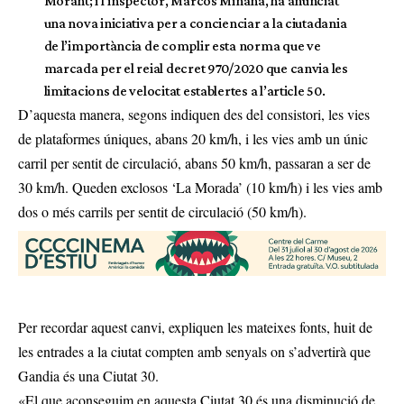
Morant; i l’inspector, Marcos Miñana, ha anunciat
una nova iniciativa per a concienciar a la ciutadania
de l’importància de complir esta norma que ve
marcada per el reial decret 970/2020 que canvia les
limitacions de velocitat establertes a l’article 50.
D’aquesta manera, segons indiquen des del consistori, les vies
de plataformes úniques, abans 20 km/h, i les vies amb un únic
carril per sentit de circulació, abans 50 km/h, passaran a ser de
30 km/h. Queden exclosos ‘La Morada’ (10 km/h) i les vies amb
dos o més carrils per sentit de circulació (50 km/h).
Per recordar aquest canvi, expliquen les mateixes fonts, huit de
les entrades a la ciutat compten amb senyals on s’advertirà que
Gandia és una Ciutat 30.
«El que aconseguim en aquesta Ciutat 30 és una disminució de