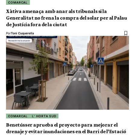
COMARCAL
Xàtiva amenaça amb anar als tribunals si la
Generalitat no frena la compra del solar per al Palau
de Justícia fora de la ciutat
Por
Toni Cuquerella
COMARCAL
L' HORTA SUD
Benetússer aprueba el proyecto para mejorar el
drenaje y evitar inundaciones en el Barri de l’Estació