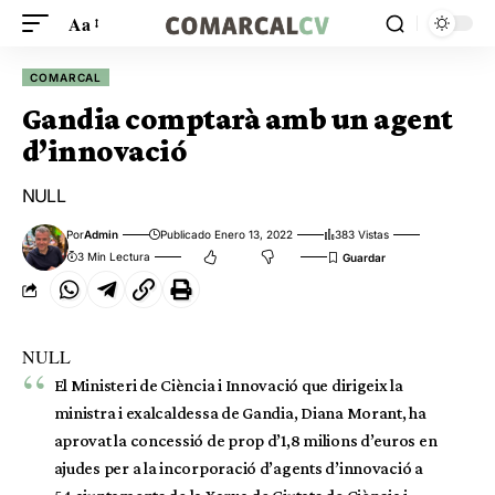
Aa
COMARCAL
Gandia comptarà amb un agent
d’innovació
NULL
Por
Admin
Publicado Enero 13, 2022
383 Vistas
3 Min Lectura
NULL
El Ministeri de Ciència i Innovació que dirigeix la
ministra i exalcaldessa de Gandia, Diana Morant, ha
aprovat la concessió de prop d’1,8 milions d’euros en
ajudes per a la incorporació d’agents d’innovació a