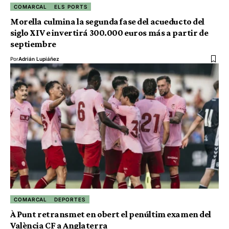
COMARCAL
ELS PORTS
Morella culmina la segunda fase del acueducto del
siglo XIV e invertirá 300.000 euros más a partir de
septiembre
Por
Adrián Lupiáñez
COMARCAL
DEPORTES
À Punt retransmet en obert el penúltim examen del
València CF a Anglaterra