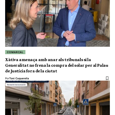
COMARCAL
Xàtiva amenaça amb anar als tribunals si la
Generalitat no frena la compra del solar per al Palau
de Justícia fora de la ciutat
Por
Toni Cuquerella