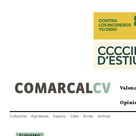
Valen
Opini
Culturarte
AgroNews
Explora
Colla
Arrels
Activos
TURISMO