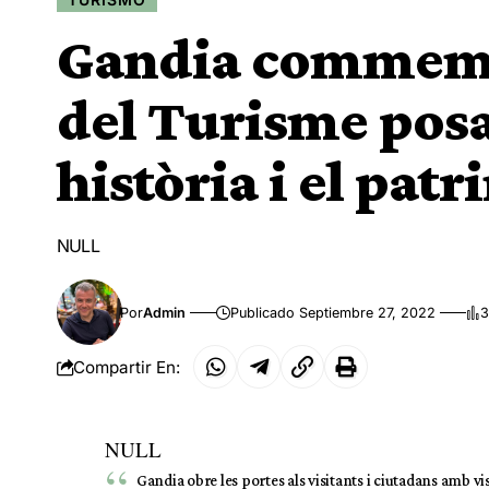
Gandia commemo
del Turisme posa
història i el pat
NULL
Por
Admin
Publicado Septiembre 27, 2022
3
Compartir En:
NULL
Gandia obre les portes als visitants i ciutadans amb v