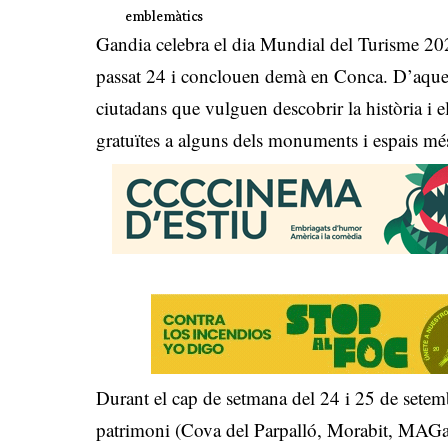
emblemàtics
Gandia celebra el dia Mundial del Turisme 202
passat 24 i conclouen demà en Conca. D’aquest
ciutadans que vulguen descobrir la història i el
gratuïtes a alguns dels monuments i espais més
Durant el cap de setmana del 24 i 25 de setemb
patrimoni (Cova del Parpalló, Morabit, MAGa i 