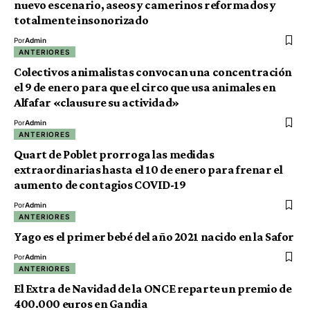
nuevo escenario, aseos y camerinos reformados y
totalmente insonorizado
Por
Admin
ANTERIORES
Colectivos animalistas convocan una concentración
el 9 de enero para que el circo que usa animales en
Alfafar «clausure su actividad»
Por
Admin
ANTERIORES
Quart de Poblet prorroga las medidas
extraordinarias hasta el 10 de enero para frenar el
aumento de contagios COVID-19
Por
Admin
ANTERIORES
Yago es el primer bebé del año 2021 nacido en la Safor
Por
Admin
ANTERIORES
El Extra de Navidad de la ONCE reparte un premio de
400.000 euros en Gandia