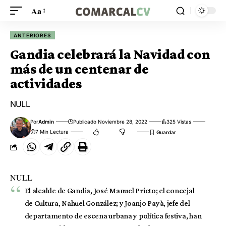
Aa
ANTERIORES
Gandia celebrará la Navidad con
más de un centenar de
actividades
NULL
Por
Admin
Publicado Noviembre 28, 2022
325 Vistas
7 Min Lectura
NULL
El alcalde de Gandia, José Manuel Prieto; el concejal
de Cultura, Nahuel González; y Joanjo Payà, jefe del
departamento de escena urbana y política festiva, han