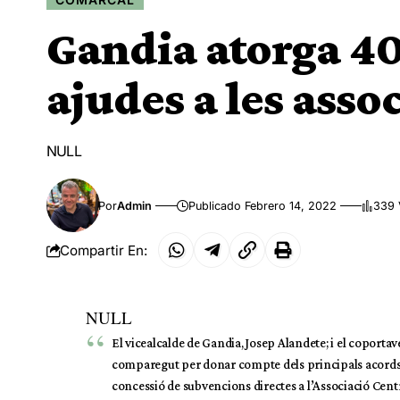
Gandia atorga 4
ajudes a les asso
NULL
Por
Admin
Publicado Febrero 14, 2022
339 
Compartir En:
NULL
El vicealcalde de Gandia, Josep Alandete; i el coporta
comparegut per donar compte dels principals acords de
concessió de subvencions directes a l’Associació Cent