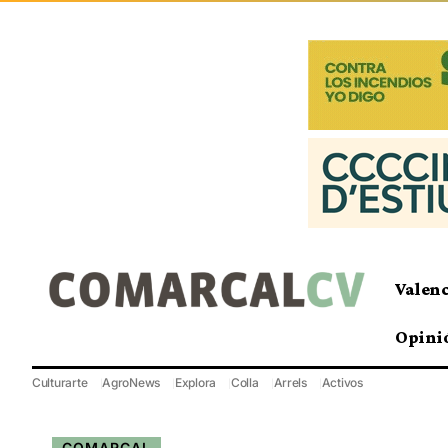
Valen
Opini
Culturarte
AgroNews
Explora
Colla
Arrels
Activos
COMARCAL