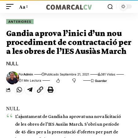
Aa
ANTERIORES
Gandia aprova l’inici d’un nou
procediment de contractació per
a les obres de l’IES Ausiàs March
NULL
Por
Admin
Publicado Septiembre 21, 2021
381 Vistas
1 Min Lectura
NULL
L’ajuntament de Gandia ha aprovat una nova licitació
de les obres de l’IES Ausiàs March. S’obri un període
de 45 dies per a la presentació d’ofertes per part de