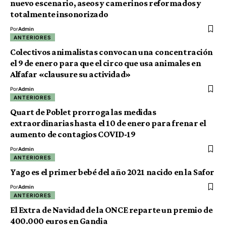
nuevo escenario, aseos y camerinos reformados y
totalmente insonorizado
Por
Admin
ANTERIORES
Colectivos animalistas convocan una concentración
el 9 de enero para que el circo que usa animales en
Alfafar «clausure su actividad»
Por
Admin
ANTERIORES
Quart de Poblet prorroga las medidas
extraordinarias hasta el 10 de enero para frenar el
aumento de contagios COVID-19
Por
Admin
ANTERIORES
Yago es el primer bebé del año 2021 nacido en la Safor
Por
Admin
ANTERIORES
El Extra de Navidad de la ONCE reparte un premio de
400.000 euros en Gandia