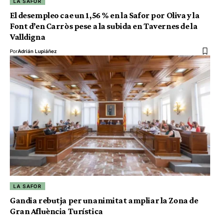
LA SAFOR
El desempleo cae un 1,56 % en la Safor por Oliva y la
Font d’en Carròs pese a la subida en Tavernes de la
Valldigna
Por
Adrián Lupiáñez
LA SAFOR
Gandia rebutja per unanimitat ampliar la Zona de
Gran Afluència Turística