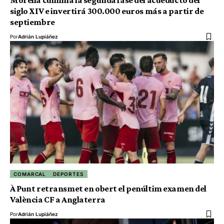
siglo XIV e invertirá 300.000 euros más a partir de
septiembre
Por
Adrián Lupiáñez
COMARCAL
DEPORTES
À Punt retransmet en obert el penúltim examen del
València CF a Anglaterra
Por
Adrián Lupiáñez