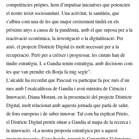
competències pròpies, hem d’impulsar iniciatives que potencien
el nostre teixit sociosanitari. Una activitat, la sanitària, que
s’albira com una de les que major creixement tindrà en els
pròxims anys a causa de la pandèmia, amb el que suposa per a la
reactivació econòmica, la investigació o la digitalització. Per
això, el projecte Districte Digital és molt necessari per a la
recuperació. Però per a créixer i progressar, les ciutats han de
tindre estratègia. I, a Gandia tenim estratègia, amb decisions com
les que van prendre els Borja fa mig segle”.
L’alcalde ha recordat que Pascual va participar fa poc més d’un
mes amb l’exalcaldessa de Gandia i avui ministra de Ciència i
Innovació, Diana Morant, en la presentació del projecte Districte
Digital, molt relacionat amb aquesta jornada que parla de salut,
de fons europeus i de saber innovar. Tal com ha explicat Prieto,
el Districte Digital pretén situar a Gandia al mapa de la recerca i
la innovació. «La nostra proposta estratègica per a aquest
projecte passaria, d’una banda, perquè la Generalitat Valenciana,