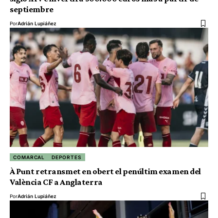
septiembre
Por
Adrián Lupiáñez
COMARCAL
DEPORTES
À Punt retransmet en obert el penúltim examen del
València CF a Anglaterra
Por
Adrián Lupiáñez