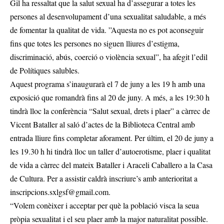
Gil ha ressaltat que la salut sexual ha d’assegurar a totes les
persones al desenvolupament d’una sexualitat saludable, a més
de fomentar la qualitat de vida. ”Aquesta no es pot aconseguir
fins que totes les persones no siguen lliures d’estigma,
discriminació, abús, coerció o violència sexual”, ha afegit l’edil
de Polítiques salubles.
Aquest programa s’inaugurarà el 7 de juny a les 19 h amb una
exposició que romandrà fins al 20 de juny. A més, a les 19:30 h
tindrà lloc la conferència “Salut sexual, drets i plaer” a càrrec de
Vicent Bataller al saló d’actes de la Biblioteca Central amb
entrada lliure fins completar aforament. Per últim, el 20 de juny a
les 19.30 h hi tindrà lloc un taller d’autoerotisme, plaer i qualitat
de vida a càrrec del mateix Bataller i Araceli Caballero a la Casa
de Cultura. Per a assistir caldrà inscriure’s amb anterioritat a
inscripcions.sxlgsf@gmail.com
.
“Volem conèixer i acceptar per què la població visca la seua
pròpia sexualitat i el seu plaer amb la major naturalitat possible.