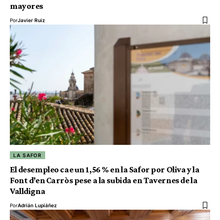
mayores
Por
Javier Ruiz
LA SAFOR
El desempleo cae un 1,56 % en la Safor por Oliva y la
Font d’en Carròs pese a la subida en Tavernes de la
Valldigna
Por
Adrián Lupiáñez