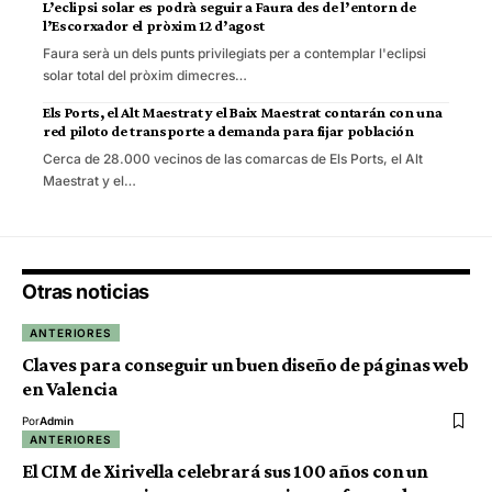
L’eclipsi solar es podrà seguir a Faura des de l’entorn de
l’Escorxador el pròxim 12 d’agost
Faura serà un dels punts privilegiats per a contemplar l'eclipsi
solar total del pròxim dimecres…
Els Ports, el Alt Maestrat y el Baix Maestrat contarán con una
red piloto de transporte a demanda para fijar población
Cerca de 28.000 vecinos de las comarcas de Els Ports, el Alt
Maestrat y el…
Otras noticias
ANTERIORES
Claves para conseguir un buen diseño de páginas web
en Valencia
Por
Admin
ANTERIORES
El CIM de Xirivella celebrará sus 100 años con un