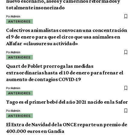
nuevo escenario, aseos y camerinos reformados y
totalmente insonorizado
Por
Admin
ANTERIORES
Colectivos animalistas convocan una concentración
el 9 de enero para que el circo que usa animales en
Alfafar «clausure su actividad»
Por
Admin
ANTERIORES
Quart de Poblet prorroga las medidas
extraordinarias hasta el 10 de enero para frenar el
aumento de contagios COVID-19
Por
Admin
ANTERIORES
Yago es el primer bebé del año 2021 nacido en la Safor
Por
Admin
ANTERIORES
El Extra de Navidad de la ONCE reparte un premio de
400.000 euros en Gandia