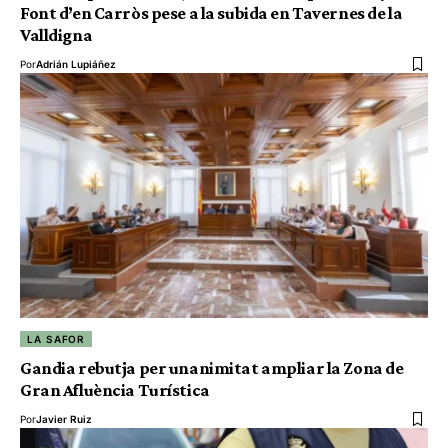
Font d’en Carròs pese a la subida en Tavernes de la
Valldigna
Por
Adrián Lupiáñez
LA SAFOR
Gandia rebutja per unanimitat ampliar la Zona de
Gran Afluència Turística
Por
Javier Ruiz