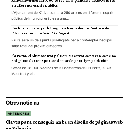
Xàtiva invertirà 245.000 euros en la plantació de 250 arbres
en diferents espais públics
L'Ajuntament de Xàtiva plantarà 250 arbres en diferents espais
públics del municipi gràcies a una…
L’eclipsi solar es podrà seguir a Faura des de l’entorn de
l’Escorxador el pròxim 12 d’agost
Faura serà un dels punts privilegiats per a contemplar l'eclipsi
solar total del pròxim dimecres…
Els Ports, el Alt Maestrat y el Baix Maestrat contarán con una
red piloto de transporte a demanda para fijar población
Cerca de 28.000 vecinos de las comarcas de Els Ports, el Alt
Maestrat y el…
Otras noticias
ANTERIORES
Claves para conseguir un buen diseño de páginas web
en Valencia