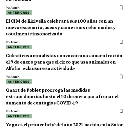
Por
Admin
ANTERIORES
El CIM de Xirivella celebrará sus 100 años con un
nuevo escenario, aseos y camerinos reformados y
totalmente insonorizado
Por
Admin
ANTERIORES
Colectivos animalistas convocan una concentración
el 9 de enero para que el circo que usa animales en
Alfafar «clausure su actividad»
Por
Admin
ANTERIORES
Quart de Poblet prorroga las medidas
extraordinarias hasta el 10 de enero para frenar el
aumento de contagios COVID-19
Por
Admin
ANTERIORES
Yago es el primer bebé del año 2021 nacido en la Safor