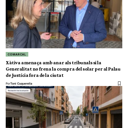
COMARCAL
Xàtiva amenaça amb anar als tribunals si la
Generalitat no frena la compra del solar per al Palau
de Justícia fora de la ciutat
Por
Toni Cuquerella