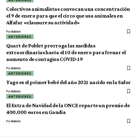
ANTERIORES
Colectivos animalistas convocan una concentración
el 9 de enero para que el circo que usa animales en
Alfafar «clausure su actividad»
Por
Admin
ANTERIORES
Quart de Poblet prorroga las medidas
extraordinarias hasta el 10 de enero para frenar el
aumento de contagios COVID-19
Por
Admin
ANTERIORES
Yago es el primer bebé del año 2021 nacido en la Safor
Por
Admin
ANTERIORES
El Extra de Navidad de la ONCE reparte un premio de
400.000 euros en Gandia
Por
Admin