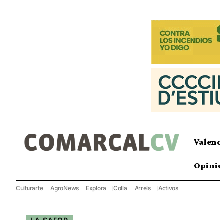
Valen
Opini
Culturarte
AgroNews
Explora
Colla
Arrels
Activos
LA SAFOR