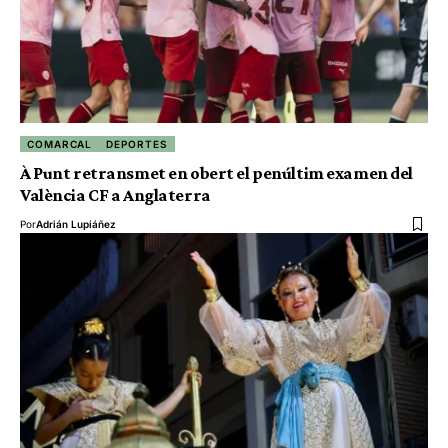
COMARCAL
DEPORTES
À Punt retransmet en obert el penúltim examen del
València CF a Anglaterra
Por
Adrián Lupiáñez