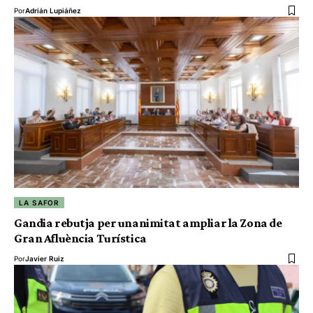
Por
Adrián Lupiáñez
LA SAFOR
Gandia rebutja per unanimitat ampliar la Zona de
Gran Afluència Turística
Por
Javier Ruiz